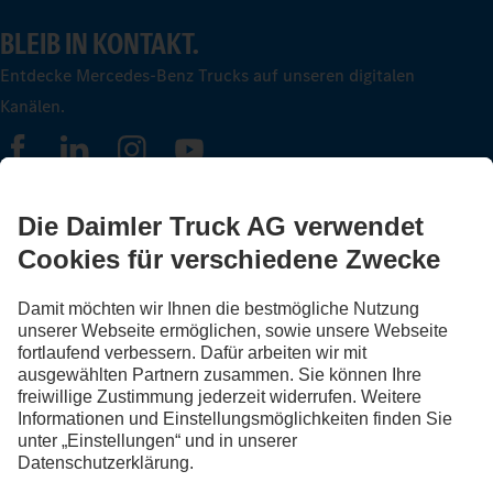
BLEIB IN KONTAKT.
Entdecke Mercedes-Benz Trucks auf unseren digitalen
Kanälen.
FOLLOW THE ROADSTARS.
Tausche jetzt Erfahrungen mit anderen Truckerinnen und
Truckern aus.
Steig ein