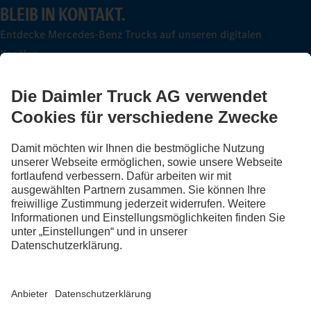
BLEIB IN KONTAKT.
Entdecke Mercedes-Benz Trucks auf unseren digitalen
Kanälen.
FOLLOW THE ROADSTARS.
Tausche jetzt Erfahrungen mit anderen Truckerinnen und
Truckern aus.
Steig ein