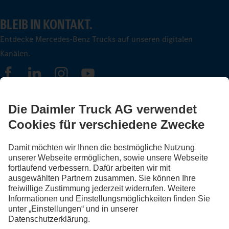
BLEIB IN KONTAKT.
Entdecke Mercedes-Benz Trucks auf unseren digitalen
Kanälen.
FOLLOW THE ROADSTARS.
Tausche jetzt Erfahrungen mit anderen Truckerinnen und
Truckern aus.
Steig ein