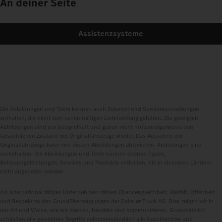
An deiner Seite
Assistenzsysteme
Die Abbildungen und Texte können auch Zubehör und Sonderausstattungen
enthalten, die nicht zum serienmäßigen Lieferumfang gehören. Die gezeigten
Abbildungen sind nur beispielhaft und geben nicht notwendigerweise den
tatsächlichen Zustand der Originalfahrzeuge wieder. Das Aussehen der
Originalfahrzeuge kann von diesen Abbildungen abweichen. Änderungen sind
vorbehalten. Die Abbildungen und Texte können ebenso Typen,
Betreuungsleistungen, Services und Produkte enthalten, die in einzelnen Ländern
nicht angeboten werden.
Als international tätiges Unternehmen zählen Chancengleichheit, Vielfalt, Offenheit
und Respekt zu den Grundüberzeugungen der Daimler Truck AG. Dies zeigen wir in
der Art und Weise, wie wir denken, handeln und kommunizieren. Grundsätzlich
schließen alle gewählten Begriffe selbstverständlich alle Geschlechter und