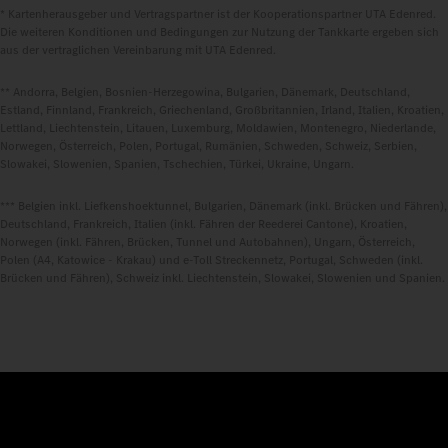
* Kartenherausgeber und Vertragspartner ist der Kooperationspartner UTA Edenred.
Die weiteren Konditionen und Bedingungen zur Nutzung der Tankkarte ergeben sich
aus der vertraglichen Vereinbarung mit UTA Edenred.
** Andorra, Belgien, Bosnien-Herzegowina, Bulgarien, Dänemark, Deutschland,
Estland, Finnland, Frankreich, Griechenland, Großbritannien, Irland, Italien, Kroatien,
Lettland, Liechtenstein, Litauen, Luxemburg, Moldawien, Montenegro, Niederlande,
Norwegen, Österreich, Polen, Portugal, Rumänien, Schweden, Schweiz, Serbien,
Slowakei, Slowenien, Spanien, Tschechien, Türkei, Ukraine, Ungarn.
*** Belgien inkl. Liefkenshoektunnel, Bulgarien, Dänemark (inkl. Brücken und Fähren),
Deutschland, Frankreich, Italien (inkl. Fähren der Reederei Cantone), Kroatien,
Norwegen (inkl. Fähren, Brücken, Tunnel und Autobahnen), Ungarn, Österreich,
Polen (A4, Katowice - Krakau) und e-Toll Streckennetz, Portugal, Schweden (inkl.
Brücken und Fähren), Schweiz inkl. Liechtenstein, Slowakei, Slowenien und Spanien.