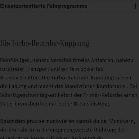
Einsatzorientierte Fahrprogramme
Die Turbo-Retarder-Kupplung
Feinfühliges, nahezu verschleißfreies Anfahren, nahezu
ruckfreier Transport und ein fein dosiertes
Bremsverhalten: Die Turbo-Retarder-Kupplung schont
die Ladung und macht das Manövrieren komfortabel. Bei
Schrittgeschwindigkeit liefert der Primär-Retarder einen
Erholsame Pausen auch auf anstrengenden Touren: Mit dem
Dauerbremsbetrieb mit hoher Bremsleistung.
Fahrerhaus GigaSpace und dem Fahrerhaus BigSpace kannst du
Zuschaltbare Fahrmodi machen es dir einfacher, deinen
aus zwei geräumigen Optionen wählen.
Schwerlasttruck noch präziser zu fahren. Ob bei Leerfahrten
Besonders präzise manövieren kannst du bei Manövern,
oder unter hoher Last in anspruchsvollem Terrain: Stell deinen
die ein Fahren in die entgegengesetzte Richtung des
Actros L bis 500 t während der Fahrt genau auf den Modus ein,
eingelegten Gangs erfordern: So kannst du