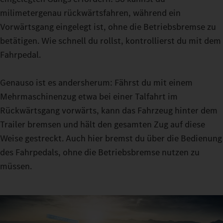
den deine aktuelle Fahrt erfordert. Mit ECO, HEAVY oder
milimetergenau rückwärtsfahren, während ein
MANUAL stehen dir dafür drei Optionen zur Verfügung.
Vorwärtsgang eingelegt ist, ohne die Betriebsbremse zu
Feinfühlige Manöver gelingen dir dank der Turbo-Retarder-
betätigen. Wie schnell du rollst, kontrollierst du mit dem
Kupplung im Rangiermodus: Denn mit konstantem Vortrieb
Fahrpedal.
kannst du auch bei sehr schweren Lasten nahezu ohne
Verschleiß der Anfahrkupplung rangieren.
Genauso ist es andersherum: Fährst du mit einem
Mehrmaschinenzug etwa bei einer Talfahrt im
Rückwärtsgang vorwärts, kann das Fahrzeug hinter dem
Trailer bremsen und hält den gesamten Zug auf diese
Weise gestreckt. Auch hier bremst du über die Bedienung
des Fahrpedals, ohne die Betriebsbremse nutzen zu
müssen.