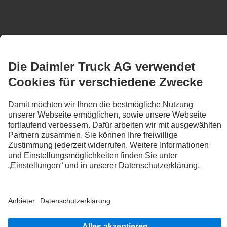
CONTACT
Daimler Truck AG
Daimlerstraße 10 / 15
72793 Pfullingen
PHONE:
+49 7121 702 730
FAX:
+49 7121 702 489
EDIT_EMAIL