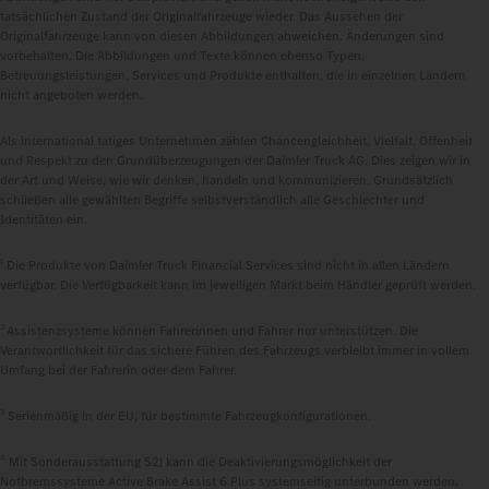
tatsächlichen Zustand der Originalfahrzeuge wieder. Das Aussehen der
Originalfahrzeuge kann von diesen Abbildungen abweichen. Änderungen sind
vorbehalten. Die Abbildungen und Texte können ebenso Typen,
Betreuungsleistungen, Services und Produkte enthalten, die in einzelnen Ländern
nicht angeboten werden.
Als international tätiges Unternehmen zählen Chancengleichheit, Vielfalt, Offenheit
und Respekt zu den Grundüberzeugungen der Daimler Truck AG. Dies zeigen wir in
der Art und Weise, wie wir denken, handeln und kommunizieren. Grundsätzlich
schließen alle gewählten Begriffe selbstverständlich alle Geschlechter und
Identitäten ein.
1
Die Produkte von Daimler Truck Financial Services sind nicht in allen Ländern
verfügbar. Die Verfügbarkeit kann im jeweiligen Markt beim Händler geprüft werden.
2
Assistenzsysteme können Fahrerinnen und Fahrer nur unterstützen. Die
Verantwortlichkeit für das sichere Führen des Fahrzeugs verbleibt immer in vollem
Umfang bei der Fahrerin oder dem Fahrer.
3
Serienmäßig in der EU, für bestimmte Fahrzeugkonfigurationen.
4
Mit Sonderausstattung S2J kann die Deaktivierungsmöglichkeit der
Notbremssysteme Active Brake Assist 6 Plus systemseitig unterbunden werden.