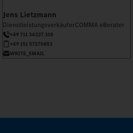
Jens Lietzmann
DienstleistungsverkäuferCOMMA eBerater
+49 711 34227 316
+49 151 57270653
WRITE_EMAIL