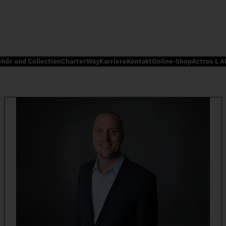
ehör und Collection
CharterWay
Karriere
Kontakt
Online-Shop
Actros L A